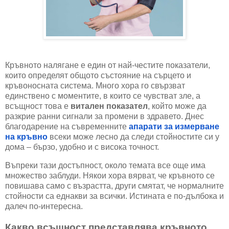
Кръвното налягане е един от най-честите показатели,
които определят общото състояние на сърцето и
кръвоносната система. Много хора го свързват
единствено с моментите, в които се чувстват зле, а
всъщност това е
витален показател
, който може да
разкрие ранни сигнали за промени в здравето. Днес
благодарение на съвременните
апарати за измерване
на кръвно
всеки може лесно да следи стойностите си у
дома – бързо, удобно и с висока точност.
Въпреки тази достъпност, около темата все още има
множество заблуди. Някои хора вярват, че кръвното се
повишава само с възрастта, други смятат, че нормалните
стойности са еднакви за всички. Истината е по-дълбока и
далеч по-интересна.
Какво всъщност представлява кръвното