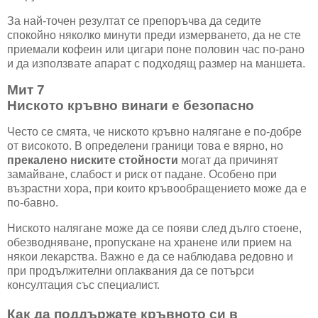
За най-точен резултат се препоръчва да седите
спокойно няколко минути преди измерването, да не сте
приемали кофеин или цигари поне половин час по-рано
и да използвате апарат с подходящ размер на маншета.
Мит 7
Ниското кръвно винаги е безопасно
Често се смята, че ниското кръвно налягане е по-добре
от високото. В определени граници това е вярно, но
прекалено ниските стойности
могат да причинят
замайване, слабост и риск от падане. Особено при
възрастни хора, при които кръвообращението може да е
по-бавно.
Ниското налягане може да се появи след дълго стоене,
обезводняване, пропускане на хранене или прием на
някои лекарства. Важно е да се наблюдава редовно и
при продължителни оплаквания да се потърси
консултация със специалист.
Как да поддържате кръвното си в