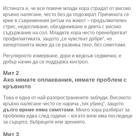
Истината е, че все повече млади хора страдат от високо
кръвно налягане, често без да подозират. Причината се
крие в съвременния ритъм на живот – продължителен
стрес, недоспиване, обездвижване и диета с високо
съдържание на сол. Младите хора често пренебрегват
профилактиката, защото „се чувстват добре“, но
хипертонията може да се развива тихо, без симптоми.
Регулярното измерване, дори и веднъж седмично, е
добър начин да се поддържа контрол.
Мит 2
Ако нямате оплаквания, нямате проблем с
кръвното
Това е една от най-разпространените заблуди. Високото
кръвно налягане често се нарича „тих убиец“, защото
дълго време няма симптоми
. Много хора разбират за
проблема едва след години – когато вече има последици
за сърцето, бъбреците или зрението.
Мит 3