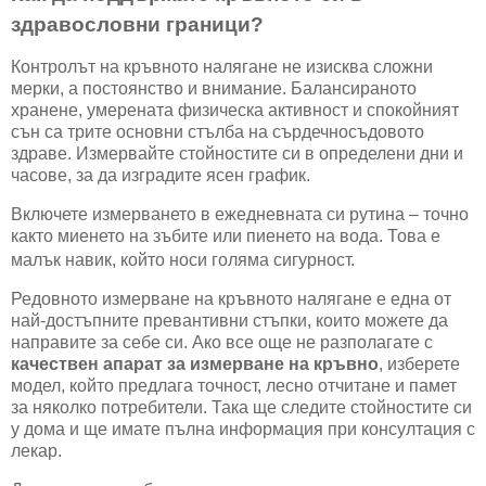
здравословни граници?
Контролът на кръвното налягане не изисква сложни
мерки, а постоянство и внимание. Балансираното
хранене, умерената физическа активност и спокойният
сън са трите основни стълба на сърдечносъдовото
здраве. Измервайте стойностите си в определени дни и
часове, за да изградите ясен график.
Включете измерването в ежедневната си рутина – точно
както миенето на зъбите или пиенето на вода. Това е
малък навик, който носи голяма сигурност.
Редовното измерване на кръвното налягане е една от
най-достъпните превантивни стъпки, които можете да
направите за себе си. Ако все още не разполагате с
качествен апарат за измерване на кръвно
, изберете
модел, който предлага точност, лесно отчитане и памет
за няколко потребители. Така ще следите стойностите си
у дома и ще имате пълна информация при консултация с
лекар.