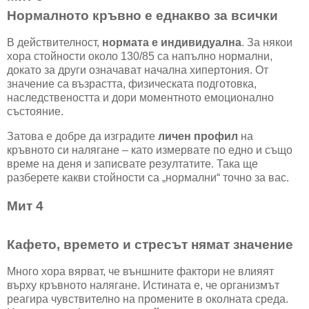
Нормалното кръвно е еднакво за всички
В действителност,
нормата е индивидуална
. За някои
хора стойности около 130/85 са напълно нормални,
докато за други означават начална хипертония. От
значение са възрастта, физическата подготовка,
наследствеността и дори моментното емоционално
състояние.
Затова е добре да изградите
личен профил
на
кръвното си налягане – като измервате по едно и също
време на деня и записвате резултатите. Така ще
разберете какви стойности са „нормални“ точно за вас.
Мит 4
Кафето, времето и стресът нямат значение
Много хора вярват, че външните фактори не влияят
върху кръвното налягане. Истината е, че организмът
реагира чувствително на промените в околната среда.