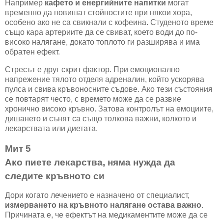
Например
кафето и енергийните напитки
могат
временно да повишат стойностите при някои хора,
особено ако не са свикнали с кофеина. Студеното време
също кара артериите да се свиват, което води до по-
високо налягане, докато топлото ги разширява и има
обратен ефект.
Стресът е друг скрит фактор. При емоционално
напрежение тялото отделя адреналин, който ускорява
пулса и свива кръвоносните съдове. Ако тези състояния
се повтарят често, с времето може да се развие
хронично високо кръвно. Затова контролът на емоциите,
дишането и сънят са също толкова важни, колкото и
лекарствата или диетата.
Мит 5
Ако пиете лекарства, няма нужда да
следите кръвното си
Дори когато лечението е назначено от специалист,
измерването на кръвното налягане остава важно
.
Причината е, че ефектът на медикаментите може да се