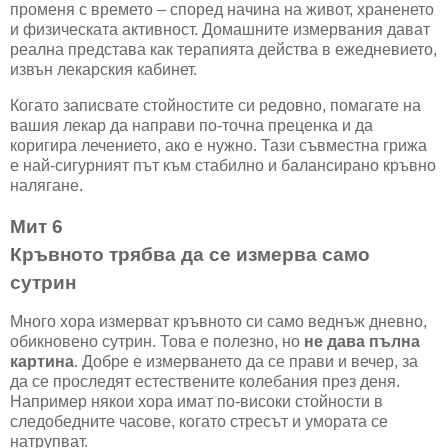
променя с времето – според начина на живот, храненето
и физическата активност. Домашните измервания дават
реална представа как терапията действа в ежедневието,
извън лекарския кабинет.
Когато записвате стойностите си редовно, помагате на
вашия лекар да направи по-точна преценка и да
коригира лечението, ако е нужно. Тази съвместна грижа
е най-сигурният път към стабилно и балансирано кръвно
налягане.
Мит 6
Кръвното трябва да се измерва само
сутрин
Много хора измерват кръвното си само веднъж дневно,
обикновено сутрин. Това е полезно, но
не дава пълна
картина
. Добре е измерването да се прави и вечер, за
да се проследят естествените колебания през деня.
Например някои хора имат по-високи стойности в
следобедните часове, когато стресът и умората се
натрупват.