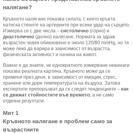
налягане?
Кръвното налягане показва силата, с която кръвта
натиска стените на артериите при всеки удар на сърцето.
Измерва се с две числа –
систолично
(горно) и
диастолично
(долно) налягане. Нормата за здрав
възрастен човек обикновено е около 120/80 mmHg, но тя
може леко да варира в зависимост от възрастта,
физическата активност и начина на живот.
Важно е да знаете, че еднократното измерване невинаги
показва реалната картина. Кръвното може да се
променя през деня, в зависимост от емоции, стрес,
хранене или дори температурата на въздуха. Затова
експертите препоръчват да се следят тенденциите –
как
се движат стойностите във времето
, а не само
отделни резултати.
Мит 1
Кръвното налягане е проблем само за
възрастните