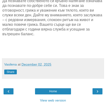
Да познавате собственото си кръвно налягане означава
да познавате по-добре себе си. Това е знак за
отговорност, грижа и уважение към тялото, което ви
служи всеки ден. Дайте му вниманието, което заслужава
– с редовни измервания, спокоен ритъм на живот и
малко повече грижа. Вашето сърце ще ви се
отблагодари с години вярна служба и усещане за
вътрешен баланс.
Vasilena
at
December 02, 2025
Share
‹
›
Home
View web version