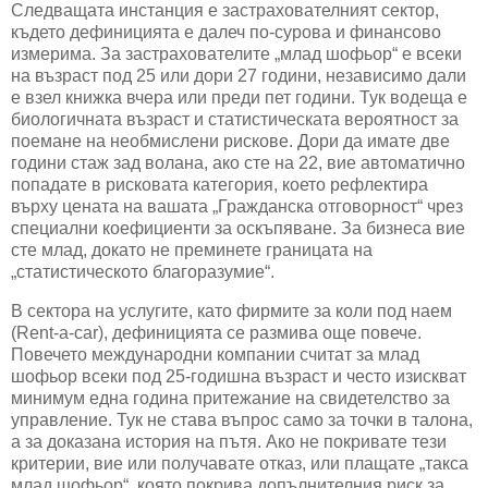
Следващата инстанция е застрахователният сектор,
където дефиницията е далеч по-сурова и финансово
измерима. За застрахователите „млад шофьор“ е всеки
на възраст под 25 или дори 27 години, независимо дали
е взел книжка вчера или преди пет години. Тук водеща е
биологичната възраст и статистическата вероятност за
поемане на необмислени рискове. Дори да имате две
години стаж зад волана, ако сте на 22, вие автоматично
попадате в рисковата категория, което рефлектира
върху цената на вашата „Гражданска отговорност“ чрез
специални коефициенти за оскъпяване. За бизнеса вие
сте млад, докато не преминете границата на
„статистическото благоразумие“.
В сектора на услугите, като фирмите за коли под наем
(Rent-a-car), дефиницията се размива още повече.
Повечето международни компании считат за млад
шофьор всеки под 25-годишна възраст и често изискват
минимум една година притежание на свидетелство за
управление. Тук не става въпрос само за точки в талона,
а за доказана история на пътя. Ако не покривате тези
критерии, вие или получавате отказ, или плащате „такса
млад шофьор“, която покрива допълнителния риск за