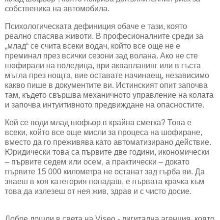
собственика на автомобила.
Психологическата дефиниция обаче е тази, която
реално спасява животи. В професионалните среди за
„млад“ се счита всеки водач, който все още не е
преминал през всички сезони зад волана. Ако не сте
шофирали на поледица, при аквапланинг или в гъста
мъгла през нощта, вие оставате начинаещ, независимо
какво пише в документите ви. Истинският опит започва
там, където свършва механичното управление на колата
и започва интуитивното предвиждане на опасностите.
Кой се води млад шофьор в крайна сметка? Това е
всеки, който все още мисли за процеса на шофиране,
вместо да го преживява като автоматизирано действие.
Юридически това са първите две години, икономически
– първите седем или осем, а практически – докато
първите 15 000 километра не останат зад гърба ви. Да
знаеш в коя категория попадаш, е първата крачка към
това да излезеш от нея жив, здрав и с чисто досие.
Добре дошли в света на Viseo - дигитална агенция, която