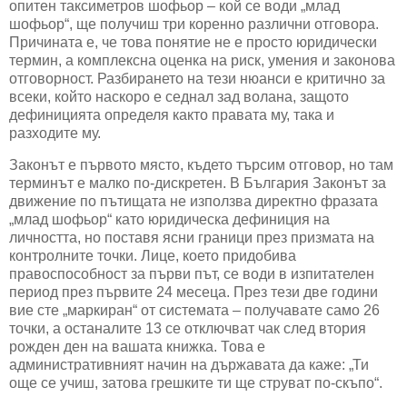
опитен таксиметров шофьор – кой се води „млад
шофьор“, ще получиш три коренно различни отговора.
Причината е, че това понятие не е просто юридически
термин, а комплексна оценка на риск, умения и законова
отговорност. Разбирането на тези нюанси е критично за
всеки, който наскоро е седнал зад волана, защото
дефиницията определя както правата му, така и
разходите му.
Законът е първото място, където търсим отговор, но там
терминът е малко по-дискретен. В България Законът за
движение по пътищата не използва директно фразата
„млад шофьор“ като юридическа дефиниция на
личността, но поставя ясни граници през призмата на
контролните точки. Лице, което придобива
правоспособност за първи път, се води в изпитателен
период през първите 24 месеца. През тези две години
вие сте „маркиран“ от системата – получавате само 26
точки, а останалите 13 се отключват чак след втория
рожден ден на вашата книжка. Това е
административният начин на държавата да каже: „Ти
още се учиш, затова грешките ти ще струват по-скъпо“.