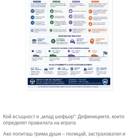
Кой всъщност е „млад шофьор“: Дефинициите, които
определят правилата на играта
Ако попиташ трима души – полицай, застраховател и