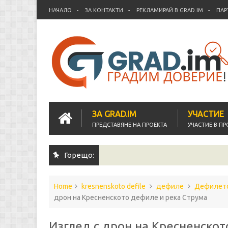
НАЧАЛО
ЗА КОНТАКТИ
РЕКЛАМИРАЙ В GRAD.IM
ПАР
ЗА GRAD.IM
УЧАСТИЕ
ПРЕДСТАВЯНЕ НА ПРОЕКТА
УЧАСТИЕ В ПР
Горещо:
Home
kresnenskoto defile
дефиле
Дефилет
дрон на Кресненското дефиле и река Струма
Изглед с дрон на Кресненскот