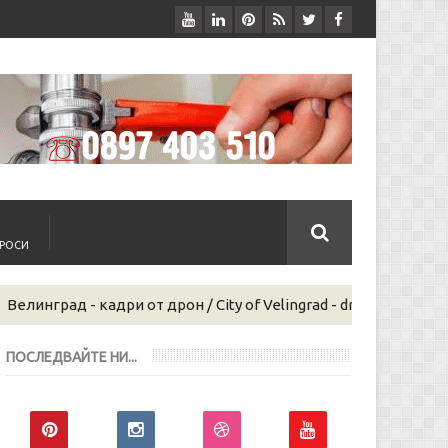
ПРОСИ
от дрон / City of Velingrad - drone photos
Уеб дизай
SEO
ПОСЛЕДВАЙТЕ НИ...