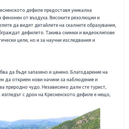
ресненското дефиле предоставя уникална
 феномен от въздуха. Високите резолюции и
елите да видят детайлите на скалните образувания,
 обграждат дефилето. Такива снимки и видеоклипове
ически цели, но и за научни изследвания и
бва да бъде запазено и ценено. Благодарение на
м да открием нови начини за наблюдение и
ва природно чудо. Независимо дали сте турист,
изгледът с дрон на Кресненското дефиле е нещо,