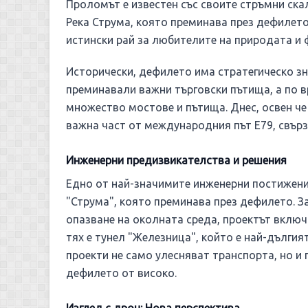
Проломът е известен със своите стръмни ска
Река Струма, която преминава през дефилето
истински рай за любителите на природата и
Исторически, дефилето има стратегическо зн
преминавали важни търговски пътища, а по в
множество мостове и пътища. Днес, освен че
важна част от международния път Е79, свър
Инженерни предизвикателства и решения
Едно от най-значимите инженерни постижени
"Струма", която преминава през дефилето. 
опазване на околната среда, проектът включ
тях е тунел "Железница", който е най-дългия
проекти не само улесняват транспорта, но 
дефилето от високо.
Изглед с дрон: Нова перспектива