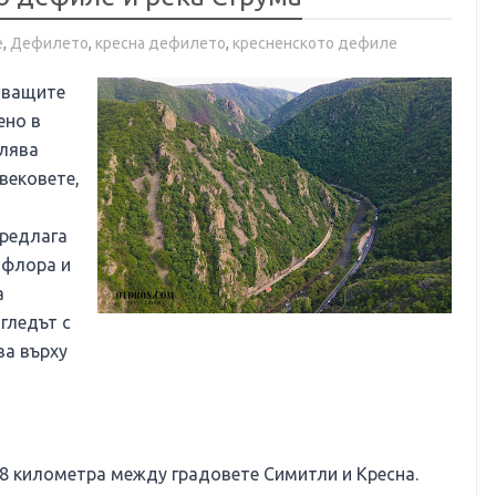
е
,
Дефилето
,
кресна дефилето
,
кресненското дефиле
яващите
ено в
влява
вековете,
предлага
 флора и
а
гледът с
ва върху
18 километра между градовете Симитли и Кресна.