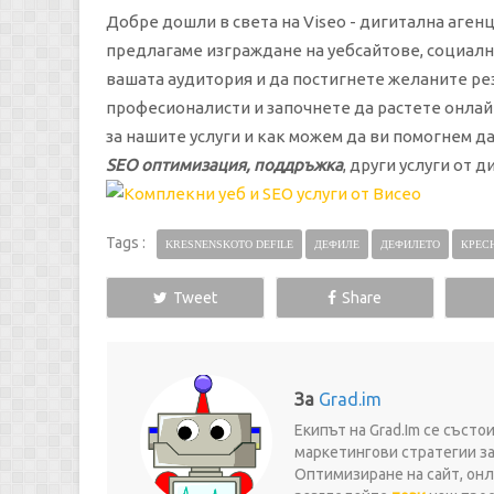
Добре дошли в света на Viseo - дигитална агенц
предлагаме изграждане на уебсайтове, социални
вашата аудитория и да постигнете желаните рез
професионалисти и започнете да растете онлайн
за нашите услуги и как можем да ви помогнем д
SEO оптимизация, поддръжка
, други услуги от 
Tags :
KRESNENSKOTO DEFILE
ДЕФИЛЕ
ДЕФИЛЕТО
КРЕС
Tweet
Share
За
Grad.im
Екипът на Grad.Im се съст
маркетингови стратегии за
Оптимизиране на сайт, онл