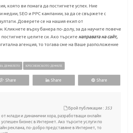
ия, която ви помага да постигнете успех. Ние
 медии, SEO и PPC кампании, за да се свържете с
ултати. Доверете се на нашия екип от
. Кликнете върху банера по-долу, за да научите повече
а постигнете целите си. Ако търсите
направата на сайт,
дигитална агенция, то тогава сме на Ваше разположение
НА ДЕФИЛЕТО
КРЕСНЕНСКОТО ДЕФИЛЕ
Share
Share
Share
Брой публикации :
353
ои от млади и динамични хора, разработващи онлайн
 успешен бизнес в Интернет. Ако търсите услуги по
айн реклама, по-добро представяне в Интернет, то