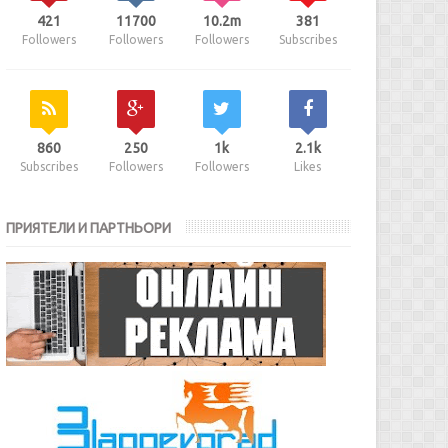
421
11700
10.2m
381
Followers
Followers
Followers
Subscribes
860
250
1k
2.1k
Subscribes
Followers
Followers
Likes
ПРИЯТЕЛИ И ПАРТНЬОРИ