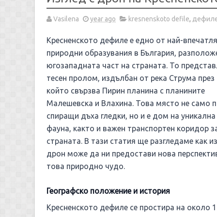
Vasilena
year ago
kresnenskoto defile
,
дефил
Кресненското дефиле е едно от най-впечатл
природни образувания в България, разполож
югозападната част на страната. То предста
тесен пролом, издълбан от река Струма през 
който свързва Пирин планина с планините
Малешевска и Влахина. Това място не само 
спиращи дъха гледки, но и е дом на уникална
фауна, както и важен транспортен коридор з
страната. В тази статия ще разгледаме как из
дрон може да ни предостави нова перспекти
това природно чудо.
Географско положение и история
Кресненското дефиле се простира на около 