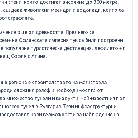
лни стени, които достигат височина до 300 метра.
, създава живописни меандри и водопади, които са
 фотографията.
ачение още от древността. През него са
реме на Османската империя тук са били построени
 е популярна туристическа дестинация, дефилето е и
зващ София с Атина.
я в региона е строителството на магистрала
Заради сложния релеф и необходимостта от
ва множество тунели и виадукти. Най-известният от
т шосеен тунел в България. Тези инфраструктурни
и предоставят нови възможности за наблюдение на