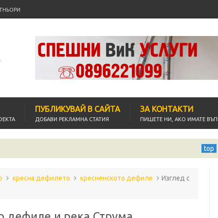
ТНЬОРИ
ПУБЛИКУВАЙ В САЙТА
ЗА КОНТАКТИ
ОЕКТА
ДОБАВИ РЕКЛАМНА СТАТИЯ
ПИШЕТЕ НИ, АКО ИМАТЕ ВЪ
Велинград - кадри 
top
о
кресна дефилето
кресненското дефиле
Изглед с
о дефиле и река Струма