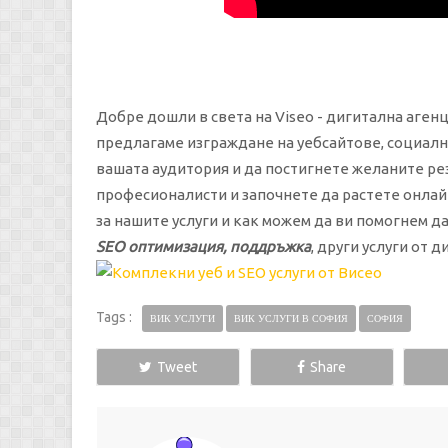
Добре дошли в света на Viseo - дигитална агенц
предлагаме изграждане на уебсайтове, социални
вашата аудитория и да постигнете желаните рез
професионалисти и започнете да растете онлайн
за нашите услуги и как можем да ви помогнем д
SEO оптимизация, поддръжка
, други услуги от 
Tags :
ВИК УСЛУГИ
ВИК УСЛУГИ В СОФИЯ
СОФИЯ
Tweet
Share