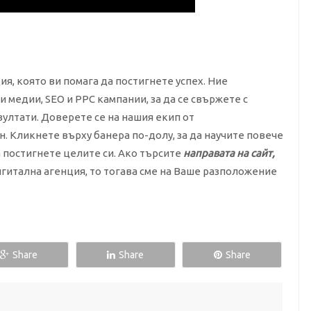
ия, която ви помага да постигнете успех. Ние
 медии, SEO и PPC кампании, за да се свържете с
ултати. Доверете се на нашия екип от
. Кликнете върху банера по-долу, за да научите повече
а постигнете целите си. Ако търсите
направата на сайт,
дигитална агенция, то тогава сме на Ваше разположение
Share
Share
Share