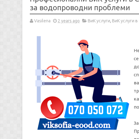
за водопроводни проблеми
Vasilena
2 years ago
ВиК услуги
,
ВиК услуги в
Не
се
до
сп
ва
тр
ка
по
За
Пр