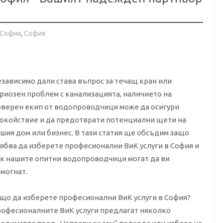
 София
,
София
зависимо дали става въпрос за течащ кран или
риозен проблем с канализацията, наличието на
верен екип от водопроводчици може да осигури
окойствие и да предотврати потенциални щети на
шия дом или бизнес. В тази статия ще обсъдим защо
ябва да изберете професионални ВиК услуги в София и
к нашите опитни водопроводчици могат да ви
могнат.
що да изберете професионални ВиК услуги в София?
офесионалните ВиК услуги предлагат няколко