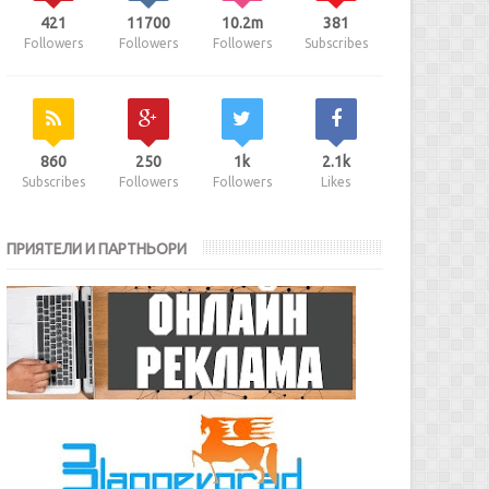
421
11700
10.2m
381
Followers
Followers
Followers
Subscribes
860
250
1k
2.1k
Subscribes
Followers
Followers
Likes
ПРИЯТЕЛИ И ПАРТНЬОРИ