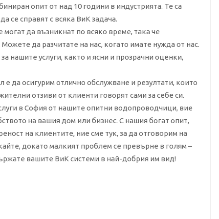
ниран опит от над 10 години в индустрията. Те са
да се справят с всяка ВиК задача.
 могат да възникнат по всяко време, така че
Можете да разчитате на нас, когато имате нужда от нас.
а нашите услуги, както и ясни и прозрачни оценки,
 е да осигурим отлично обслужване и резултати, които
ителни отзиви от клиенти говорят сами за себе си.
слуги в София от нашите опитни водопроводчици, вие
ството на вашия дом или бизнес. С нашия богат опит,
еност на клиентите, ние сме тук, за да отговорим на
акайте, докато малкият проблем се превърне в голям –
държате вашите ВиК системи в най-добрия им вид!