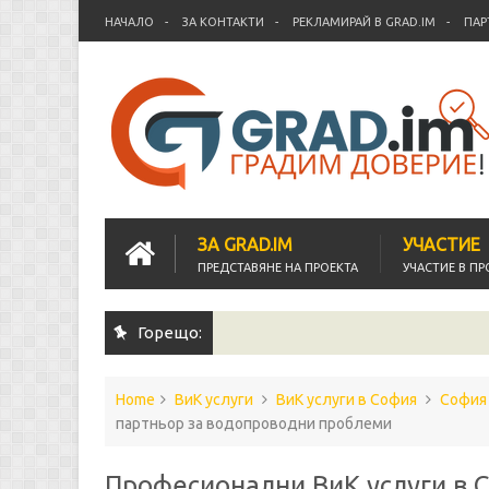
НАЧАЛО
ЗА КОНТАКТИ
РЕКЛАМИРАЙ В GRAD.IM
ПАР
ЗА GRAD.IM
УЧАСТИЕ
ПРЕДСТАВЯНЕ НА ПРОЕКТА
УЧАСТИЕ В ПР
Горещо:
Home
ВиК услуги
ВиК услуги в София
София
партньор за водопроводни проблеми
Професионални ВиК услуги в 