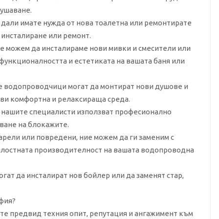
рушаване.
 дали имате нужда от нова тоалетна или ремонтирате
 инсталиране или ремонт.
ие можем да инсталираме нови мивки и смесители или
ункционалността и естетиката на вашата баня или
те водопроводчици могат да монтират нови душове и
 ви комфортна и релаксираща среда.
, нашите специалисти използват професионално
ване на блокажите.
арели или повредени, ние можем да ги заменим с
ялостната производителност на вашата водопроводна
ат да инсталират нов бойлер или да заменят стар,
офия?
те предвид техния опит, репутация и ангажимент към