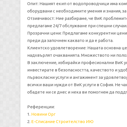
Опит: Нашият екип от водопроводчици има комби
оборудвани с необходимите умения и знания, за 
Отзивчивост: Ние разбираме, че ВиК проблемите
предлагаме 24/7 обслужване при спешни случаи. 
Прозрачни цени: Предлагаме конкурентни цени з
преди да започнем каквато и да е работа.
Клиентско удовлетворение: Нашата основна цел
надхвърлят очакванията. Множеството ни полож
В заключение, избирайки професионални ВиК у
инвестирате в безопасността, качеството и удоб
първокласни услуги и ангажимент за удовлетвор
всички ваши нужди от ВиК услуги в София. Не ч
обадете ни се днес и нека ви помогнем да под
Референции:
1.
Новини Орг
2.
Е-Списание Строителство ИЮ