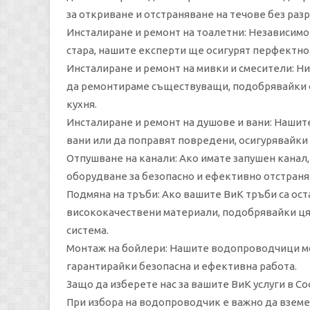
за откриване и отстраняване на течове без раз
Инсталиране и ремонт на тоалетни: Независимо
стара, нашите експерти ще осигурят перфектно
Инсталиране и ремонт на мивки и смесители: Н
да ремонтираме съществуващи, подобрявайки ф
кухня.
Инсталиране и ремонт на душове и вани: Наши
вани или да поправят повредени, осигурявайки
Отпушване на канали: Ако имате запушен канал
оборудване за безопасно и ефективно отстраня
Подмяна на тръби: Ако вашите ВиК тръби са ост
висококачествени материали, подобрявайки ц
система.
Монтаж на бойлери: Нашите водопроводчици мог
гарантирайки безопасна и ефективна работа.
Защо да изберете нас за вашите ВиК услуги в С
При избора на водопроводчик е важно да вземе