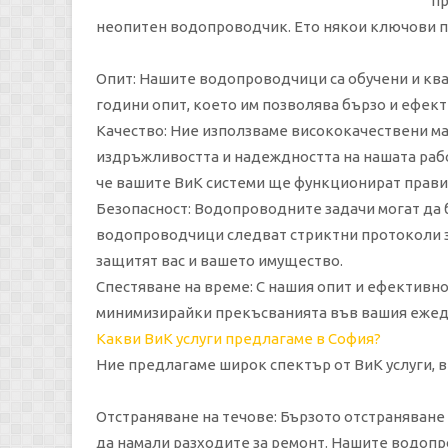
пр
неопитен водопроводчик. Ето някои ключови п
Опит: Нашите водопроводчици са обучени и ква
години опит, което им позволява бързо и ефек
Качество: Ние използваме висококачествени ма
издръжливостта и надеждността на нашата работ
че вашите ВиК системи ще функционират прави
Безопасност: Водопроводните задачи могат да 
водопроводчици следват стриктни протоколи за
защитят вас и вашето имущество.
Спестяване на време: С нашия опит и ефективн
минимизирайки прекъсванията във вашия ежед
Какви ВиК услуги предлагаме в София?
Ние предлагаме широк спектър от ВиК услуги, 
Отстраняване на течове: Бързото отстраняване
да намали разходите за ремонт. Нашите водоп