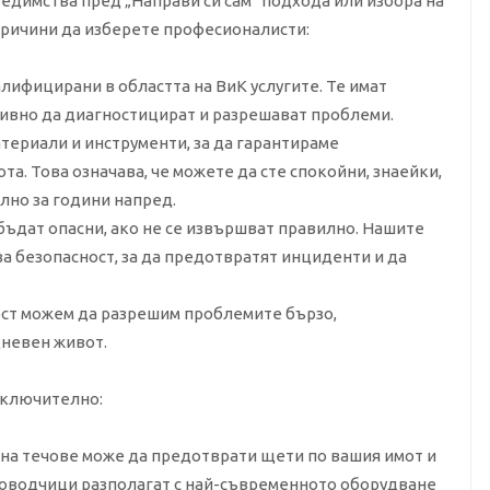
едимства пред „Направи си сам“ подхода или избора на
ричини да изберете професионалисти:
лифицирани в областта на ВиК услугите. Те имат
тивно да диагностицират и разрешават проблеми.
териали и инструменти, за да гарантираме
а. Това означава, че можете да сте спокойни, знаейки,
лно за години напред.
бъдат опасни, ако не се извършват правилно. Нашите
 безопасност, за да предотвратят инциденти и да
ост можем да разрешим проблемите бързо,
невен живот.
включително:
 на течове може да предотврати щети по вашия имот и
роводчици разполагат с най-съвременното оборудване