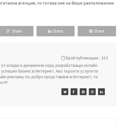
дигитална агенция, то тогава сме на Ваше разположение
Share
Share
Share
Брой публикации :
353
ои от млади и динамични хора, разработващи онлайн
 успешен бизнес в Интернет. Ако търсите услуги по
айн реклама, по-добро представяне в Интернет, то
т!!!