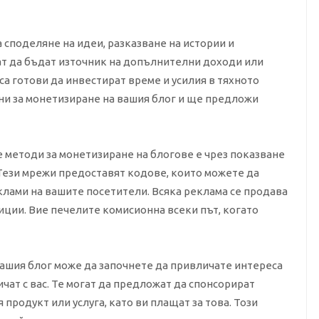
споделяне на идеи, разказване на истории и
могат да бъдат източник на допълнителни доходи или
са готови да инвестират време и усилия в тяхното
ини за монетизиране на вашия блог и ще предложи
 методи за монетизиране на блогове е чрез показване
 Тези мрежи предоставят кодове, които можете да
клами на вашите посетители. Всяка реклама се продава
иции. Вие печелите комисионна всеки път, когато
ашия блог може да започнете да привличате интереса
ичат с вас. Те могат да предложат да спонсорират
продукт или услуга, като ви плащат за това. Този