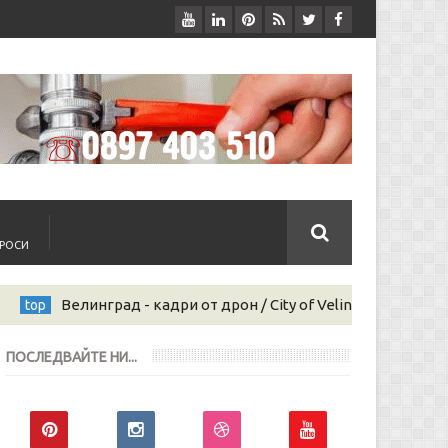
ПРОСИ
линград - кадри от дрон / City of Velingrad - drone photos
ПОСЛЕДВАЙТЕ НИ...