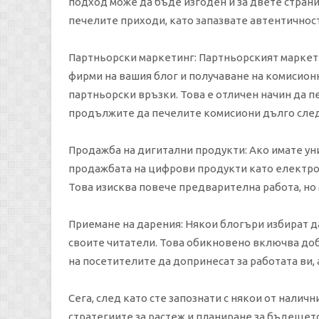
подход може да бъде изгоден и за двете страни
печелите приходи, като запазвате автентичнос
Партньорски маркетинг: Партньорският маркет
фирми на вашия блог и получаване на комисион
партньорски връзки. Това е отличен начин да п
продължите да печелите комисиони дълго след
Продажба на дигитални продукти: Ако имате ун
продажбата на цифрови продукти като електрон
Това изисква повече предварителна работа, но
Приемане на дарения: Някои блогъри избират д
своите читатели. Това обикновено включва доб
на посетителите да допринесат за работата ви,
Сега, след като сте запознати с някои от нали
стратегиите за растеж и планиране за бъдещет