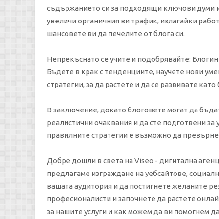
съдържанието си за подходящи ключови думи и
увеличи органичния ви трафик, излагайки рабо
шансовете ви да печелите от блога си.
Непрекъснато се учите и подобрявайте: Блогинг
Бъдете в крак с тенденциите, научете нови ум
стратегии, за да растете и да се развивате като
В заключение, докато блоговете могат да бъда
реалистични очаквания и да сте подготвени за у
правилните стратегии е възможно да превърнет
Добре дошли в света на Viseo - дигитална агенц
предлагаме изграждане на уебсайтове, социални
вашата аудитория и да постигнете желаните рез
професионалисти и започнете да растете онлайн
за нашите услуги и как можем да ви помогнем д