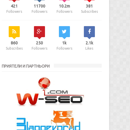
421
11700
10.2m
381
Followers
Followers
Followers
Subscribes
860
250
1k
2.1k
Subscribes
Followers
Followers
Likes
ПРИЯТЕЛИ И ПАРТНЬОРИ