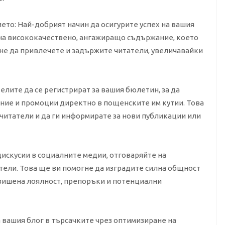
ето: Най-добрият начин да осигурите успех на вашия
 на висококачествено, ангажиращо съдържание, което
гне да привлечете и задържите читатели, увеличавайки
лите да се регистрират за вашия бюлетин, за да
ние и промоции директно в пощенските им кутии. Това
читатели и да ги информирате за нови публикации или
 дискусии в социалните медии, отговаряйте на
атели. Това ще ви помогне да изградите силна общност
овишена лоялност, препоръки и потенциални
 вашия блог в търсачките чрез оптимизиране на