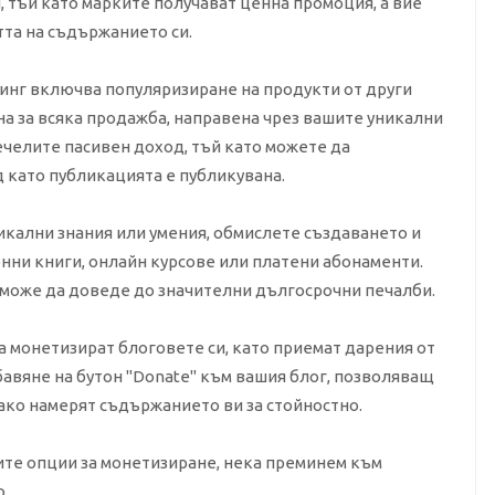
, тъй като марките получават ценна промоция, а вие
тта на съдържанието си.
инг включва популяризиране на продукти от други
на за всяка продажба, направена чрез вашите уникални
ечелите пасивен доход, тъй като можете да
 като публикацията е публикувана.
икални знания или умения, обмислете създаването и
ни книги, онлайн курсове или платени абонаменти.
 може да доведе до значителни дългосрочни печалби.
а монетизират блоговете си, като приемат дарения от
авяне на бутон "Donate" към вашия блог, позволяващ
 ако намерят съдържанието ви за стойностно.
чните опции за монетизиране, нека преминем към
о.