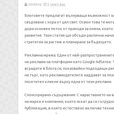
Vasilena
2 years ago
Блоговете предлагат вълнуваща възможност за 
свързване с хора от цял ​​свят. Освен това те 
дори основен поток от приходи за онези, които 
развитие. Тази статия ще обсъди различни нач
стратегии за растеж и планиране за бъдещето.
Рекламна мрежа: Един от най-разпространените
на реклами на платформи като Google AdSense.
вградите в блога си, показвайки подходящи ре
на търг, като рекламодателите наддават за поз
посетител кликне върху една от тези реклами.
Спонсорирано съдържание: С нарастването на в
на марки и компании, които искат да си сътрудн
публикация, в която естествено включва техния 