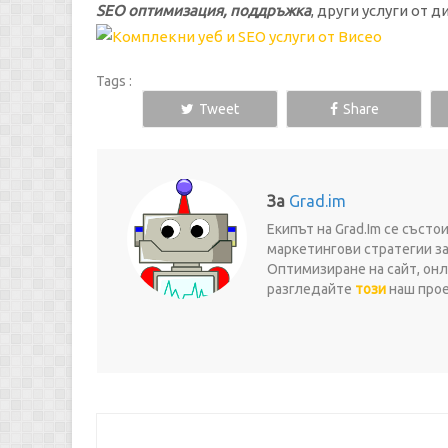
SEO оптимизация, поддръжка
, други услуги от 
Tags :
Tweet
Share
За
Grad.im
Екипът на Grad.Im се съст
маркетингови стратегии за
Оптимизиране на сайт, онл
разгледайте
този
наш проек