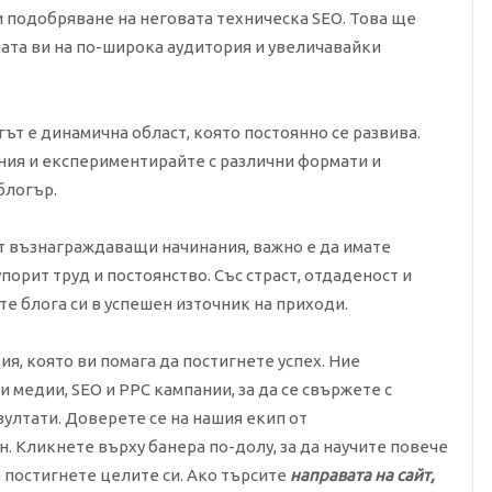
 подобряване на неговата техническа SEO. Това ще
тата ви на по-широка аудитория и увеличавайки
ът е динамична област, която постоянно се развива.
ения и експериментирайте с различни формати и
 блогър.
т възнаграждаващи начинания, важно е да имате
порит труд и постоянство. Със страст, отдаденост и
е блога си в успешен източник на приходи.
ия, която ви помага да постигнете успех. Ние
 медии, SEO и PPC кампании, за да се свържете с
ултати. Доверете се на нашия екип от
. Кликнете върху банера по-долу, за да научите повече
а постигнете целите си. Ако търсите
направата на сайт,