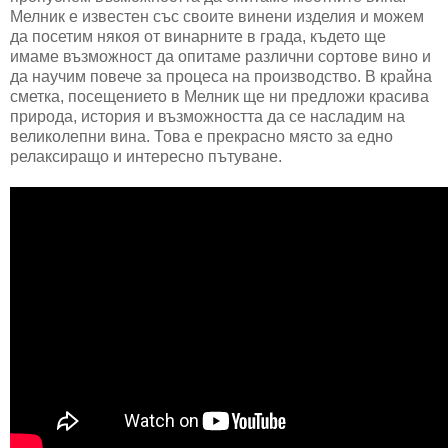
Мелник е известен със своите винени изделия и можем
да посетим някоя от винарните в града, където ще
имаме възможност да опитаме различни сортове вино и
да научим повече за процеса на производство. В крайна
сметка, посещението в Мелник ще ни предложи красива
природа, история и възможността да се насладим на
великолепни вина. Това е прекрасно място за едно
релаксиращо и интересно пътуване.