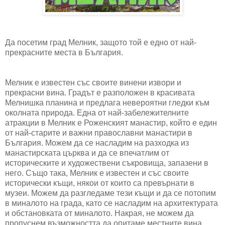
Да посетим град Мелник, защото той е едно от най-
прекрасните места в България.
Мелник е известен със своите винени извори и
прекрасни вина. Градът е разположен в красивата
Мелнишка планина и предлага невероятни гледки към
околната природа. Една от най-забележителните
атракции в Мелник е Роженският манастир, който е един
от най-старите и важни православни манастири в
България. Можем да се насладим на разходка из
манастирската църква и да се впечатлим от
историческите и художествени съкровища, запазени в
него. Също така, Мелник е известен и със своите
исторически къщи, някои от които са превърнати в
музеи. Можем да разгледаме тези къщи и да се потопим
в миналото на града, като се насладим на архитектурата
и обстановката от миналото. Накрая, не можем да
пропуснем възможността да опитаме местните вина.