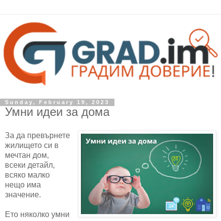
Sunday, February 19, 2023
Умни идеи за дома
За да превърнете
жилището си в
мечтан дом,
всеки детайл,
всяко малко
нещо има
значение.
Ето няколко умни