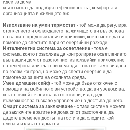
идеи за дома,
които могат да подобрят ефективността, комфорта и
организацията в жилището ви:
Използване на умен термостат
- той може да регулира
отоплението и охлаждането на жилището ви въз основа
на вашите предпочитания и привички, което може да ви
помогне да спестите пари от енергийни разходи.
Интелигентна система за осветление
- това е
система, която позволява да контролирате осветлението
във вашия дом от разстояние, използвайки приложение
на телефона или гласови команди. Това не само ви дава
по-голям контрол, но може да спести енергия и да
помогне за защита на околната среда.
Умен домашен сейф
- той може да бъде отключен с
помощта на мобилното ви устройство, да ви уведомява,
когато някой се опитва да го отвори, и да даде
възможност за гъвкаво управление на достъпа до него.
Смарт система за заключване
- с тази система можете
да заключите вратите на дома си от разстояние, да
дадете временен достъп на гости и да следите, кой
влиза и излиза от дома ви.