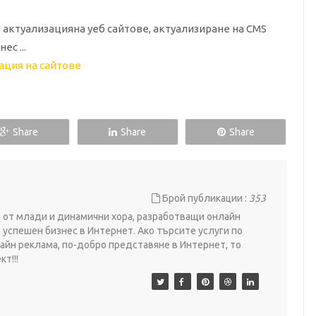
актуализацияна уеб сайтове, актуализиране на CMS
с ...
Share
Share
Share
Брой публикации :
353
ои от млади и динамични хора, разработващи онлайн
 успешен бизнес в Интернет. Ако търсите услуги по
айн реклама, по-добро представяне в Интернет, то
т!!!