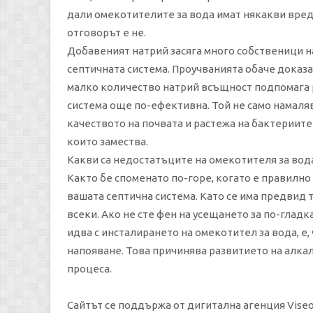
дали омекотителите за вода имат някакви вред
отговорът е не.
Добавеният натрий засяга много собственици на
септичната система. Проучванията обаче доказа
малко количество натрий всъщност подпомага р
система още по-ефективна. Той не само намаля
качеството на почвата и растежа на бактериите
които замества.
Какви са недостатъците на омекотителя за вод
Както бе споменато по-горе, когато е правилно
вашата септична система. Като се има предвид т
всеки. Ако не сте фен на усещането за по-гладка
идва с инсталирането на омекотител за вода, е,
напояване. Това причинява развитието на алкал
процеса.
Сайтът се поддържа от дигитална агенция Viseo 