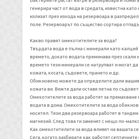
Бактериите растат вътре в резервоара и помага
генерира част от вода в средата, известна като
излизат през изхода на резервоара в разпреде
поле. Резервоарът по същество сортира отпад
Какво правят омекотителите за вода?
Твърдата вода е пълна с минерали като калций 
времето, докато водата преминава през скали и 
времето тези минерали се натрупват и могат д
кожата, косата, съдовете, прането и др.
Обикновено можете да определите дали вашият 
кожата ви. Вижте дали оставя петна по съдовет
Омекотителите за вода работят за премахване 
водата в дома. Омекотителите за вода обикнове
носител. Тези два резервоара работят в тандем
магнезий. След това ги заменят с нещо по-малко
Как омекотителите за вода влияят на вашата с
Сега, когато разбирате как работят септичните