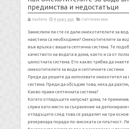
предимства и недостатъци
Vasilena
4 years ago
Септични ями
Замисляли ли сте се дали омекотителите за вод
наистина са необходими? Омекотителите за во
във връзка с вашата септична система. Те подо
качеството на водата в дома, както и са от полза
цялостната система. Ето какво трябва да знаете
омекотителите за вода и септичните системи
Преди да решите да използвате омекотител за в
система. Преди да обсъдим това, нека да разгле
Какво прави септичната система?
Когато отпадъците напуснат дома, те преминава
служи като място за съхранение на депонирани 
отпадъците след това се разделят на три основ
резервоара поради по-високата си плътност. Лек