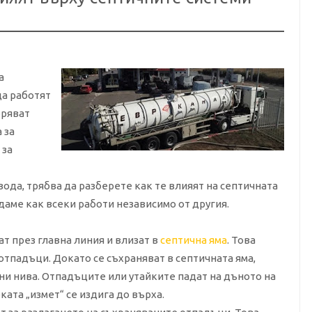
а
да работят
бряват
 за
 за
ода, трябва да разберете как те влияят на септичната
даме как всеки работи независимо от другия.
т през главна линия и влизат в
септична яма
. Това
отпадъци. Докато се съхраняват в септичната яма,
ни нива. Отпадъците или утайките падат на дъното на
ата „измет“ се издига до върха.