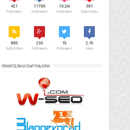
421
11700
10.2m
381
Followers
Followers
Followers
Subscribes
860
250
1k
2.1k
Subscribes
Followers
Followers
Likes
ПРИЯТЕЛИ И ПАРТНЬОРИ