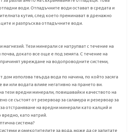
т за разлагането на съхраняваните отпадъци. Това
 отпадни води. Отпадъчните води остават в средата и
лителната кутия, след което преминават в дренажно
ъците и разпръсква отпадъчните води.
и магнезий. Тези минерали се натрупват с течение на
почва, докато все още е под земята. С течение на
а причинят увреждане на водопроводните системи,
дом използва твърда вода по начина, по който засяга
е ви или водата влияе негативно на прането ви.
на тези вредни минерали, повишавайки качеството на
но се състоят от резервоар за саламура и резервоар за
 за отстраняване на вредни минерали като калций и
 вредно, като натрий.
ептична система?
 системи и омекотителите за вода, може да се запитате