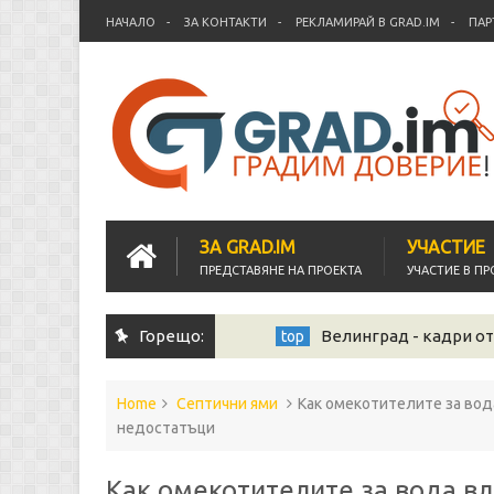
НАЧАЛО
ЗА КОНТАКТИ
РЕКЛАМИРАЙ В GRAD.IM
ПАР
ЗА GRAD.IM
УЧАСТИЕ
ПРЕДСТАВЯНЕ НА ПРОЕКТА
УЧАСТИЕ В ПР
Горещо:
Велинград - кадри от др
top
Home
Септични ями
Как омекотителите за вод
недостатъци
Как омекотителите за вода вл