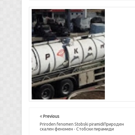
Previous
Priroden fenomen Stobski piramidiПрироден
скален феномен - Стобски пирамиди