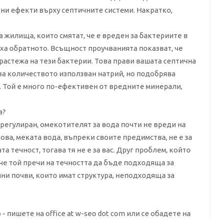
ни ефекти върху септичните системи. Накратко,
 жилища, които смятат, че е вреден за бактериите в
ха обратното. Всъщност проучванията показват, че
астежа на тези бактерии. Това прави вашата септична
ва количеството използван натрий, но подобрява
. Той е много по-ефективен от вредните минерали,
а?
 регулиран, омекотителят за вода почти не вреди на
ова, меката вода, въпреки своите предимства, не е за
та течност, тогава тя не е за вас. Друг проблем, който
 че той пречи на течността да бъде подходяща за
ни почви, които имат структура, неподходяща за
- пишете на office at w-seo dot com или се обадете на