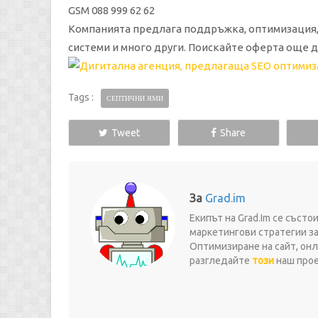
GSM 088 999 62 62
Компанията предлага поддръжка, оптимизация, 
системи и много други. Поискайте оферта още дне
Tags :
СЕПТИЧНИ ЯМИ
Tweet
Share
За
Grad.im
Екипът на Grad.Im се съст
маркетингови стратегии за
Оптимизиране на сайт, онл
разгледайте
този
наш проек