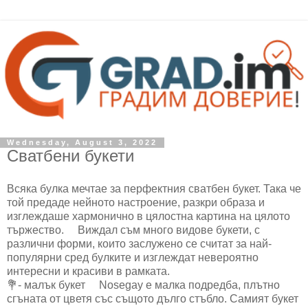
Wednesday, August 3, 2022
Сватбени букети
Всяка булка мечтае за перфектния сватбен букет. Така че
той предаде нейното настроение, разкри образа и
изглеждаше хармонично в цялостна картина на цялото
тържество. ⠀ Виждал съм много видове букети, с
различни форми, които заслужено се считат за най-
популярни сред булките и изглеждат невероятно
интересни и красиви в рамката.
💐- малък букет ⠀ Nosegay е малка подредба, плътно
сгъната от цветя със същото дълго стъбло. Самият букет