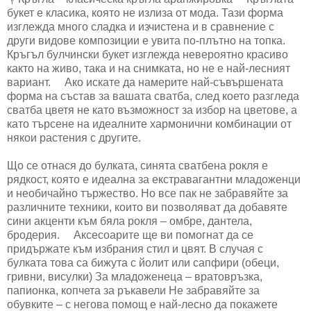
букет е класика, която не излиза от мода. Тази форма
изглежда много сладка и изчистена и в сравнение с
други видове композиции е увита по-плътно на топка. ⠀
Кръгъл булчински букет изглежда невероятно красиво
както на живо, така и на снимката, но не е най-лесният
вариант. ⠀ Ако искате да намерите най-съвършената
форма на състав за вашата сватба, след което разгледа
сватба цветя не като възможност за избор на цветове, а
като търсене на идеалните хармонични комбинации от
някои растения с другите.
Що се отнася до булката, синята сватбена рокля е
рядкост, която е идеална за екстравагантни младоженци
и необичайно тържество. Но все пак не забравяйте за
различните техники, които ви позволяват да добавяте
сини акценти към бяла рокля – омбре, дантела,
бродерия. ⠀ Аксесоарите ще ви помогнат да се
придържате към избрания стил и цвят. В случая с
булката това са бижута с йолит или сапфири (обеци,
гривни, висулки) За младоженеца – вратовръзка,
папионка, копчета за ръкавели Не забравяйте за
обувките – с негова помощ е най-лесно да покажете