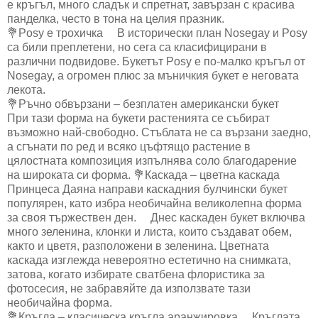
е кръгъл, много сладък и спретнат, завързан с красива
панделка, често в тона на целия празник. ⠀
💐Posy е трохичка ⠀ В исторически план Nosegay и Posy
са били преплетени, но сега са класифицирани в
различни подвидове. Букетът Posy е по-малко кръгъл от
Nosegay, а огромен плюс за мъничкия букет е неговата
лекота. ⠀
💐Ръчно обвързани – безплатен американски букет ⠀
При тази форма на букети растенията се събират
възможно най-свободно. Стъблата не са вързани заедно,
а сгънати по ред и всяко цъфтящо растение в
цялостната композиция изпълнява соло благодарение
на широката си форма. 💐Каскада – цветна каскада ⠀
Принцеса Даяна направи каскадния булчински букет
популярен, като избра необичайна великолепна форма
за своя тържествен ден. ⠀ Днес каскаден букет включва
много зеленина, клонки и листа, които създават обем,
както и цветя, разположени в зеленина. Цветната
каскада изглежда невероятно естетично на снимката,
затова, когато избирате сватбена флористика за
фотосесия, не забравяйте да използвате тази
необичайна форма. ⠀
💐Кръгла – класическа кръгла аранжировка ⠀ Кръглата