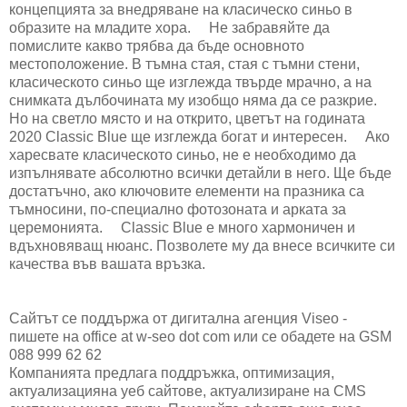
концепцията за внедряване на класическо синьо в
образите на младите хора. ⠀ Не забравяйте да
помислите какво трябва да бъде основното
местоположение. В тъмна стая, стая с тъмни стени,
класическото синьо ще изглежда твърде мрачно, а на
снимката дълбочината му изобщо няма да се разкрие.
Но на светло място и на открито, цветът на годината
2020 Classic Blue ще изглежда богат и интересен. ⠀ Ако
харесвате класическото синьо, не е необходимо да
изпълнявате абсолютно всички детайли в него. Ще бъде
достатъчно, ако ключовите елементи на празника са
тъмносини, по-специално фотозоната и арката за
церемонията. ⠀ Classic Blue е много хармоничен и
вдъхновяващ нюанс. Позволете му да внесе всичките си
качества във вашата връзка.
Сайтът се поддържа от дигитална агенция Viseo -
пишете на office at w-seo dot com или се обадете на GSM
088 999 62 62
Компанията предлага поддръжка, оптимизация,
актуализацияна уеб сайтове, актуализиране на CMS