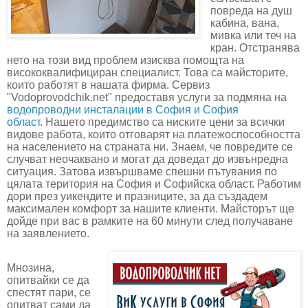
повреда на душ
кабина, вана,
мивка или теч на
кран. Отстранява
нето на този вид проблем изисква помощта на
висококвалифициран специалист. Това са майсторите,
които работят в нашата фирма. Сервиз
"
Vodoprovodchik.net
" предоставя услуги за подмяна на
водопроводни инсталации в София и София
област
. Нашето предимство са ниските цени за всички
видове работа, които отговарят на платежоспособността
на населението на страната ни. Знаем, че повредите се
случват неочаквано и могат да доведат до извънредна
ситуация. Затова извършваме спешни пътувания по
цялата територия на София и Софийска област. Работим
дори през уикендите и празниците, за да създадем
максимален комфорт за нашите клиенти. Майсторът ще
дойде при вас в рамките на 60 минути след получаване
на заявлението.
Мнозина,
опитвайки се да
спестят пари, се
опитват сами да