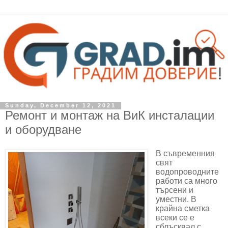
Sunday, December 12, 2021
Ремонт и монтаж на ВиК инсталации
и оборудване
В съвременния
свят
водопроводните
работи са много
търсени и
уместни. В
крайна сметка
всеки се е
сблъсквал с