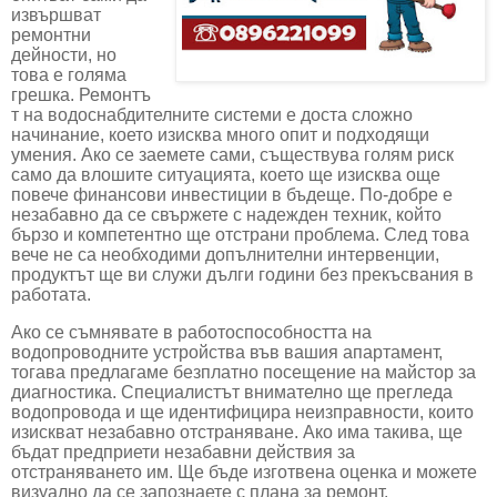
извършват
ремонтни
дейности, но
това е голяма
грешка. Ремонтъ
т на водоснабдителните системи е доста сложно
начинание, което изисква много опит и подходящи
умения. Ако се заемете сами, съществува голям риск
само да влошите ситуацията, което ще изисква още
повече финансови инвестиции в бъдеще. По-добре е
незабавно да се свържете с надежден техник, който
бързо и компетентно ще отстрани проблема. След това
вече не са необходими допълнителни интервенции,
продуктът ще ви служи дълги години без прекъсвания в
работата.
Ако се съмнявате в работоспособността на
водопроводните устройства във вашия апартамент,
тогава предлагаме безплатно посещение на майстор за
диагностика. Специалистът внимателно ще прегледа
водопровода и ще идентифицира неизправности, които
изискват незабавно отстраняване. Ако има такива, ще
бъдат предприети незабавни действия за
отстраняването им. Ще бъде изготвена оценка и можете
визуално да се запознаете с плана за ремонт.