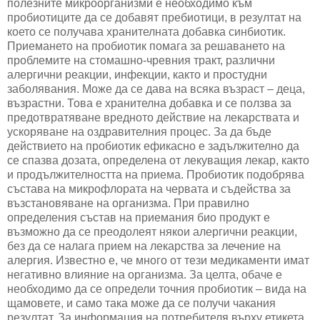
полезните микроорганизми е необходимо към
пробиотиците да се добавят пребиотици, в резултат на
което се получава хранителната добавка синбиотик.
Приемането на пробиотик помага за решаването на
проблемите на стомашно-чревния тракт, различни
алергични реакции, инфекции, както и простудни
заболявания. Може да се дава на всяка възраст – деца,
възрастни. Това е хранителна добавка и се ползва за
предотвратяване вредното действие на лекарствата и
ускоряване на оздравителния процес. За да бъде
действието на пробиотик ефикасно е задължително да
се спазва дозата, определена от лекуващия лекар, както
и продължителността на приема. Пробиотик подобрява
състава на микрофлората на червата и съдейства за
възстановяване на организма. При правилно
определения състав на приемания био продукт е
възможно да се преодолеят някои алергични реакции,
без да се налага прием на лекарства за лечение на
алергия. Известно е, че много от тези медикаменти имат
негативно влияние на организма. За целта, обаче е
необходимо да се определи точния пробиотик – вида на
щамовете, и само така може да се получи чакания
резултат. За информация на потребителя върху етикета