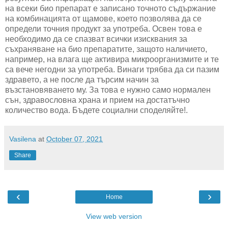
на всеки био препарат е записано точното съдържание
на комбинацията от щамове, което позволява да се
определи точния продукт за употреба. Освен това е
необходимо да се спазват всички изисквания за
съхраняване на био препаратите, защото наличието,
например, на влага ще активира микроорганизмите и те
са вече негодни за употреба. Винаги трябва да си пазим
здравето, а не после да търсим начин за
възстановяването му. За това е нужно само нормален
сън, здравословна храна и прием на достатъчно
количество вода. Бъдете социални споделяйте!.
Vasilena
at
October 07, 2021
Share
‹
›
Home
View web version