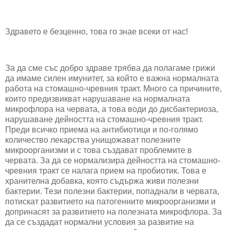
Здравето е безценно, това го знае всеки от нас!
За да сме със добро здраве трябва да полагаме грижи
да имаме силен имунитет, за който е важна нормалната
работа на стомашно-чревния тракт. Много са причините,
които предизвикват нарушаване на нормалната
микрофлора на червата, а това води до дисбактериоза,
нарушаване дейността на стомашно-чревния тракт.
Преди всичко приема на антибиотици и по-голямо
количество лекарства унищожават полезните
микроорганизми и с това създават проблемите в
червата. За да се нормализира дейността на стомашно-
чревния тракт се налага прием на пробиотик. Това е
хранителна добавка, която съдържа живи полезни
бактерии. Тези полезни бактерии, попаднали в червата,
потискат развитието на патогенните микроорганизми и
допринасят за развитието на полезната микрофлора. За
да се създадат нормални условия за развитие на