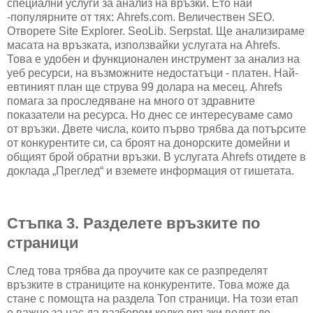
специални услуги за анализ на връзки. Ето най
-популярните от тях: Ahrefs.com. Величествен SEO.
Отворете Site Explorer. SeoLib. Serpstat. Ще анализираме
масата на връзката, използвайки услугата на Ahrefs.
Това е удобен и функционален инструмент за анализ на
уеб ресурси, на възможните недостатъци - платен. Най-
евтиният план ще струва 99 долара на месец. Ahrefs
помага за проследяване на много от здравните
показатели на ресурса. Но днес се интересуваме само
от връзки. Двете числа, които първо трябва да потърсите
от конкурентите си, са броят на донорските домейни и
общият брой обратни връзки. В услугата Ahrefs отидете в
доклада „Преглед“ и вземете информация от гишетата.
Стъпка 3. Разделете връзките по
страници
След това трябва да проучите как се разпределят
връзките в страниците на конкурентите. Това може да
стане с помощта на раздела Топ страници. На този етап
е важно за нас да разберем колко връзки водят до