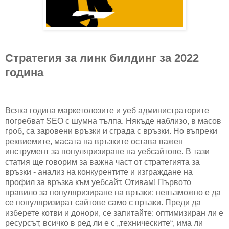
Стратегия за линк билдинг за 2022
година
Всяка година маркетолозите и уеб администраторите
погребват SEO с шумна тълпа. Някъде наблизо, в масов
гроб, са заровени връзки и сграда с връзки. Но въпреки
реквиемите, масата на връзките остава важен
инструмент за популяризиране на уебсайтове. В тази
статия ще говорим за важна част от стратегията за
връзки - анализ на конкурентите и изграждане на
профил за връзка към уебсайт. Отивам! Първото
правило за популяризиране на връзки: невъзможно е да
се популяризират сайтове само с връзки. Преди да
изберете котви и донори, се запитайте: оптимизиран ли е
ресурсът, всичко в ред ли е с „техническите“, има ли