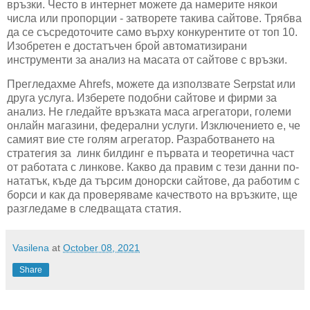
връзки. Често в интернет можете да намерите някои
числа или пропорции - затворете такива сайтове. Трябва
да се съсредоточите само върху конкурентите от топ 10.
Изобретен е достатъчен брой автоматизирани
инструменти за анализ на масата от сайтове с връзки.
Прегледахме Ahrefs, можете да използвате Serpstat или
друга услуга. Изберете подобни сайтове и фирми за
анализ. Не гледайте връзката маса агрегатори, големи
онлайн магазини, федерални услуги. Изключението е, че
самият вие сте голям агрегатор. Разработването на
стратегия за линк билдинг е първата и теоретична част
от работата с линкове. Какво да правим с тези данни по-
нататък, къде да търсим донорски сайтове, да работим с
борси и как да проверяваме качеството на връзките, ще
разгледаме в следващата статия.
Vasilena
at
October 08, 2021
Share