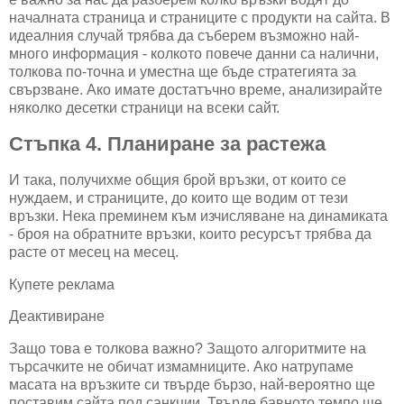
началната страница и страниците с продукти на сайта. В
идеалния случай трябва да съберем възможно най-
много информация - колкото повече данни са налични,
толкова по-точна и уместна ще бъде стратегията за
свързване. Ако имате достатъчно време, анализирайте
няколко десетки страници на всеки сайт.
Стъпка 4. Планиране за растежа
И така, получихме общия брой връзки, от които се
нуждаем, и страниците, до които ще водим от тези
връзки. Нека преминем към изчисляване на динамиката
- броя на обратните връзки, които ресурсът трябва да
расте от месец на месец.
Купете реклама
Деактивиране
Защо това е толкова важно? Защото алгоритмите на
търсачките не обичат измамниците. Ако натрупаме
масата на връзките си твърде бързо, най-вероятно ще
поставим сайта под санкции. Твърде бавното темпо ще