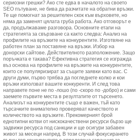
сериозни грешки? Ако сте едва в началото на своето
SEO пътуване, не бива да разчитате на обратни връзки.
Те ще помогнат за решителен скок към върховете, но
няма да заменят цялата груба работа. Ако отговорът е
да, продължаваме разговора. Основните етапи на
стратегията за свързване са както следва: Анализ на
профилите на връзките на конкурентите. Изготвяне на
работен план за поставяне на връзки. Избор на
донорски сайтове. Действителното разположение. Защо
поръчката е такава? Ефективна стратегия се изгражда
въз основа на профилите на връзките на конкурентите,
които се популяризират за същите заявки като вас. С
други думи, първо трябва да погледнете колко и кои
връзки използват вашите конкуренти. И след това
направете поне не по -лошо (по -скоро по -добро) и сами
заемете първите места в резултатите от търсенето.
Анализът на конкурентите също е важен, тъй като
търсачките внимателно проверяват качеството и
количеството на връзките. Прекомерният брой
еднотипни котви от нискокачествени ресурси бързо ще
задвижи ресурса под санкции и ще осигури забавен
живот за месеци напред. В този случай фокусирането