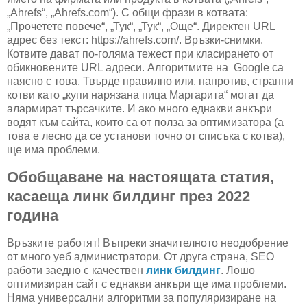
„Ahrefs“, „Ahrefs.com“). С общи фрази в котвата:
„Прочетете повече“, „Тук“, „Тук“, „Още“. Директен URL
адрес без текст: https://ahrefs.com/. Връзки-снимки.
Котвите дават по-голяма тежест при класирането от
обикновените URL адреси. Алгоритмите на Google са
наясно с това. Твърде правилно или, напротив, странни
котви като „купи нарязана пица Маргарита“ могат да
алармират търсачките. И ако много еднакви анкъри
водят към сайта, които са от полза за оптимизатора (а
това е лесно да се установи точно от списъка с котва),
ще има проблеми.
Обобщаване на настоящата статия,
касаеща линк билдинг през 2022
година
Връзките работят! Въпреки значителното неодобрение
от много уеб администратори. От друга страна, SEO
работи заедно с качествен
линк билдинг
. Лошо
оптимизиран сайт с еднакви анкъри ще има проблеми.
Няма универсални алгоритми за популяризиране на