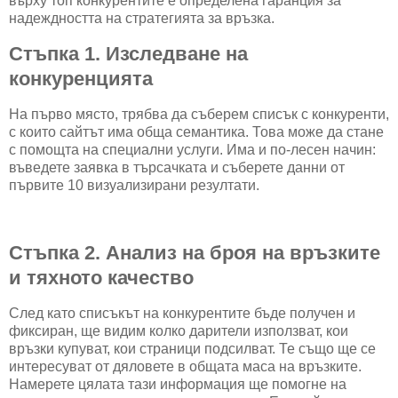
върху топ конкурентите е определена гаранция за
надеждността на стратегията за връзка.
Стъпка 1. Изследване на
конкуренцията
На първо място, трябва да съберем списък с конкуренти,
с които сайтът има обща семантика. Това може да стане
с помощта на специални услуги. Има и по-лесен начин:
въведете заявка в търсачката и съберете данни от
първите 10 визуализирани резултати.
Стъпка 2. Анализ на броя на връзките
и тяхното качество
След като списъкът на конкурентите бъде получен и
фиксиран, ще видим колко дарители използват, кои
връзки купуват, кои страници подсилват. Те също ще се
интересуват от дяловете в общата маса на връзките.
Намерете цялата тази информация ще помогне на