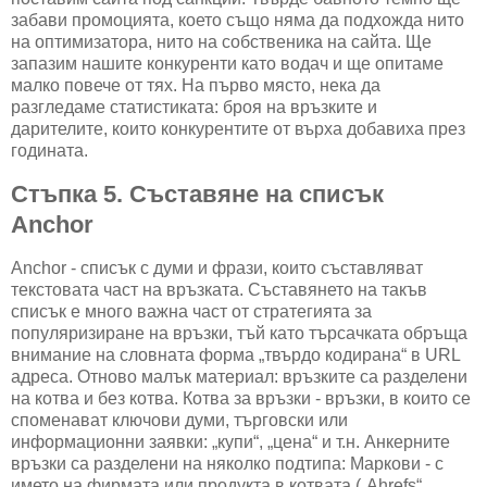
забави промоцията, което също няма да подхожда нито
на оптимизатора, нито на собственика на сайта. Ще
запазим нашите конкуренти като водач и ще опитаме
малко повече от тях. На първо място, нека да
разгледаме статистиката: броя на връзките и
дарителите, които конкурентите от върха добавиха през
годината.
Стъпка 5. Съставяне на списък
Anchor
Anchor - списък с думи и фрази, които съставляват
текстовата част на връзката. Съставянето на такъв
списък е много важна част от стратегията за
популяризиране на връзки, тъй като търсачката обръща
внимание на словната форма „твърдо кодирана“ в URL
адреса. Отново малък материал: връзките са разделени
на котва и без котва. Котва за връзки - връзки, в които се
споменават ключови думи, търговски или
информационни заявки: „купи“, „цена“ и т.н. Анкерните
връзки са разделени на няколко подтипа: Маркови - с
името на фирмата или продукта в котвата („Ahrefs“,